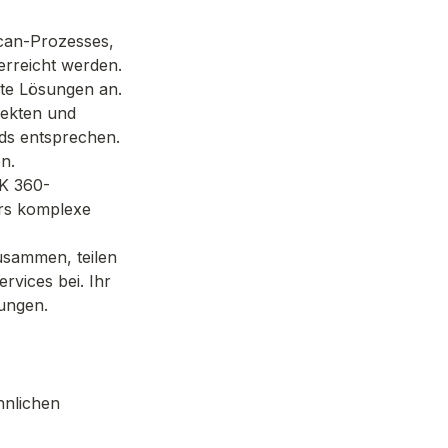
an-Prozesses, 
rreicht werden. 
rte Lösungen an.
ekten und 
ds entsprechen. 
n.
K 360-
rs komplexe 
sammen, teilen 
vices bei. Ihr 
tungen.
nlichen 