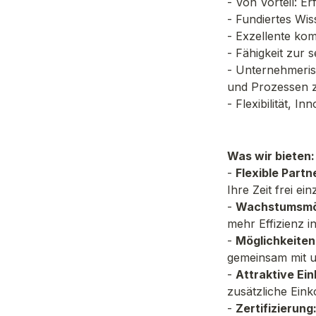
- Von Vorteil: 
- Fundiertes Wi
- Exzellente ko
- Fähigkeit zur 
- Unternehmeris
und Prozessen 
- Flexibilität, 
Was wir bieten:
- 
Flexible Partn
Ihre Zeit frei ei
- 
Wachstumsmög
mehr Effizienz i
- 
Möglichkeiten
gemeinsam mit u
- 
Attraktive Ei
zusätzliche Ein
- 
Zertifizierung: