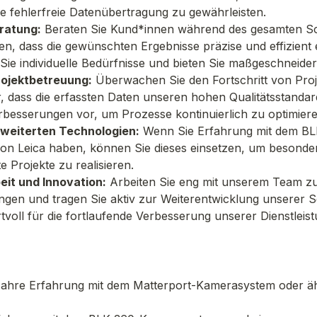
ne fehlerfreie Datenübertragung zu gewährleisten.
ratung:
 Beraten Sie Kund*innen während des gesamten Sc
en, dass die gewünschten Ergebnisse präzise und effizient e
Sie individuelle Bedürfnisse und bieten Sie maßgeschneide
ojektbetreuung:
 Überwachen Sie den Fortschritt von Proj
er, dass die erfassten Daten unseren hohen Qualitätsstandar
rbesserungen vor, um Prozesse kontinuierlich zu optimiere
rweiterten Technologien:
 Wenn Sie Erfahrung mit dem BL
n Leica haben, können Sie dieses einsetzen, um besonde
te Projekte zu realisieren.
it und Innovation:
 Arbeiten Sie eng mit unserem Team zu
ngen und tragen Sie aktiv zur Weiterentwicklung unserer Ser
tvoll für die fortlaufende Verbesserung unserer Dienstleis
:
Jahre Erfahrung mit dem Matterport-Kamerasystem oder äh