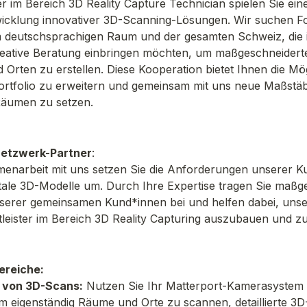
r im Bereich 3D Reality Capture Technician spielen Sie ein
twicklung innovativer 3D-Scanning-Lösungen. Wir suchen Fo
 deutschsprachigen Raum und der gesamten Schweiz, die i
reative Beratung einbringen möchten, um maßgeschneidert
rten zu erstellen. Diese Kooperation bietet Ihnen die Mögli
ortfolio zu erweitern und gemeinsam mit uns neue Maßstäbe 
Räumen zu setzen.
 Netzwerk-Partner
:
enarbeit mit uns setzen Sie die Anforderungen unserer Ku
tale 3D-Modelle um. Durch Ihre Expertise tragen Sie maßge
serer gemeinsamen Kund*innen bei und helfen dabei, unsere
leister im Bereich 3D Reality Capturing auszubauen und zu
ereiche:
 von 3D-Scans:
 Nutzen Sie Ihr Matterport-Kamerasystem 
m eigenständig Räume und Orte zu scannen, detaillierte 3D