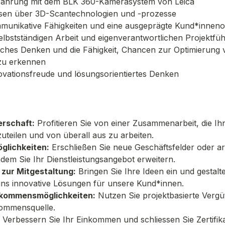
Erfahrung mit dem BLK 360-Kamerasystem von Leica
ssen über 3D-Scantechnologien und -prozesse
mmunikative Fähigkeiten und eine ausgeprägte Kund*inneno
selbstständigen Arbeit und eigenverantwortlichen Projektfü
ches Denken und die Fähigkeit, Chancen zur Optimierung v
zu erkennen
Innovationsfreude und lösungsorientiertes Denken
erschaft:
 Profitieren Sie von einer Zusammenarbeit, die Ihn
nzuteilen und von überall aus zu arbeiten.
lichkeiten:
 Erschließen Sie neue Geschäftsfelder oder arb
ndem Sie Ihr Dienstleistungsangebot erweitern. 
 zur Mitgestaltung:
 Bringen Sie Ihre Ideen ein und gestalte
ns innovative Lösungen für unsere Kund*innen.
nkommensmöglichkeiten:
 Nutzen Sie projektbasierte Vergü
kommensquelle.
 
Verbessern Sie Ihr Einkommen und schliessen Sie Zertifika