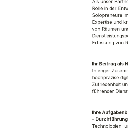
Als unser Partne
Rolle in der En
Solopreneure im
Expertise und k
von Räumen und O
Dienstleistungsp
Erfassung von 
Ihr Beitrag als
In enger Zusamm
hochpräzise digi
Zufriedenheit un
führender Dienst
Ihre Aufgabenb
- 
Durchführung
Technologien, u