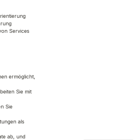
rientierung
hrung
on Services 
en ermöglicht, 
eiten Sie mit 
n Sie 
tungen als 
te ab, und 