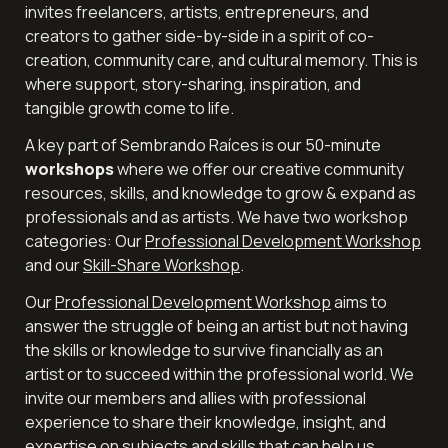
invites freelancers, artists, entrepreneurs, and 
creators to gather side-by-side in a spirit of co-
creation, community care, and cultural memory. This is 
where support, story-sharing, inspiration, and 
tangible growth come to life.
A key part of Sembrando Raíces is our 50-minute 
workshops
 where we offer our creative community 
resources, skills, and knowledge to grow & expand as 
professionals and as artists. We have two workshop 
categories: Our 
Professional Development Workshop
and our 
Skill-Share Workshop
. 
Our 
Professional Development Workshop
 aims to 
answer the struggle of being an artist but not having 
the skills or knowledge to survive financially as an 
artist or to succeed within the professional world. We 
invite our members and allies with professional 
experience to share their knowledge, insight, and 
expertise on subjects and skills that can help us 