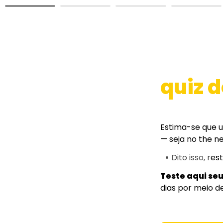
quiz d
Estima-se que 
— seja no the n
   •
 Dito isso, r
est
Teste aqui se
dias por meio de