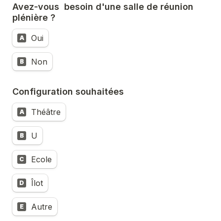
Avez-vous  besoin d'une salle de réunion 
plénière ?
Oui
A
Non
B
Configuration souhaitées
Théâtre
A
U
B
Ecole
C
Îlot
D
Autre
E