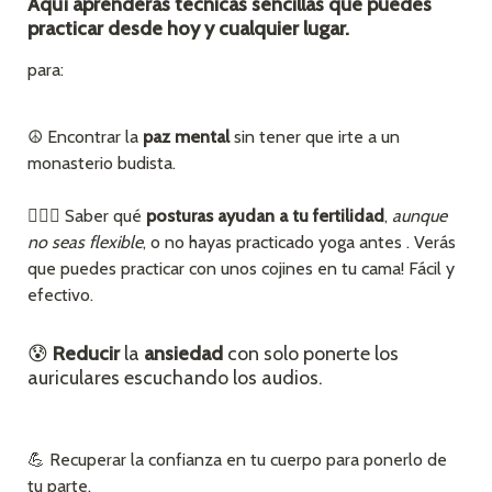
Aquí aprenderás técnicas sencillas que puedes 
practicar desde hoy y cualquier lugar.
para:
☮️ 
Encontrar la 
paz mental
sin tener que irte a un 
monasterio budista.
🧘🏻‍♀️ 
Saber qué 
posturas ayudan a tu fertilidad
, 
aunque 
no seas flexible
, o no hayas practicado yoga antes . Verás 
que puedes practicar con unos cojines en tu cama! Fácil y 
efectivo.
😰 
Reducir
 la
 ansiedad 
con solo ponerte los 
auriculares escuchando los audios.
💪 Recuperar la confianza en tu cuerpo para ponerlo de 
tu parte.