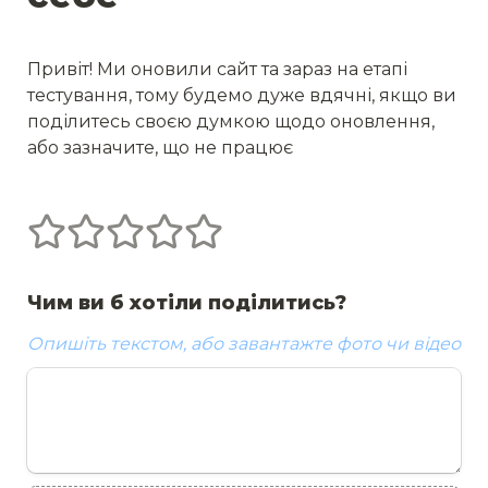
Привіт! Ми оновили сайт та зараз на етапі 
тестування, тому будемо дуже вдячні, якщо ви 
поділитесь своєю думкою щодо оновлення, 
або зазначите, що не працює
Untitled rating field
1 зірок
2 зірок
3 зірок
4 зірок
5 зірок
Чим ви б хотіли поділитись? 
Опишіть текстом, або завантажте фото чи відео