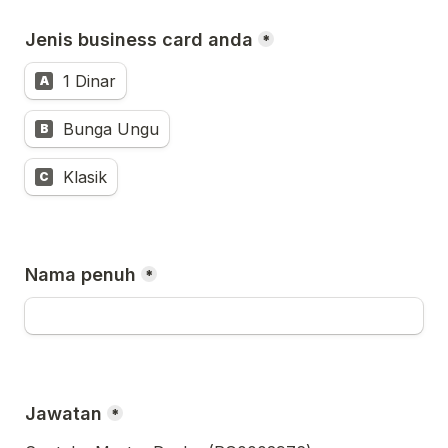
Jenis business card anda
*
1 Dinar
A
Bunga Ungu
B
Klasik
C
Nama penuh
*
Jawatan
*