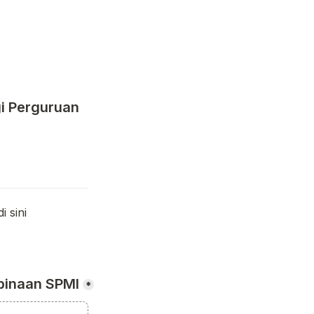
i Perguruan 
Template Surat Pernyataan Mengikuti Program Bantuan Pembinaan SPMI di sini 
binaan SPMI
*