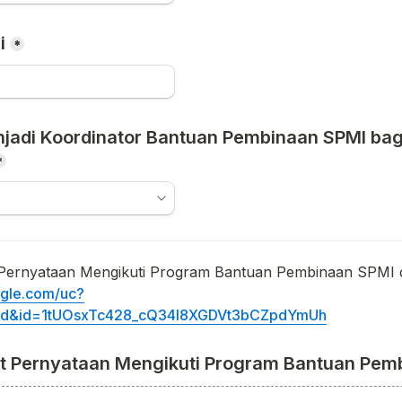
i
*
jadi Koordinator Bantuan Pembinaan SPMI bag
*
ogle.com/uc?
ad&id=1tUOsxTc428_cQ34l8XGDVt3bCZpdYmUh
t Pernyataan Mengikuti Program Bantuan Pem