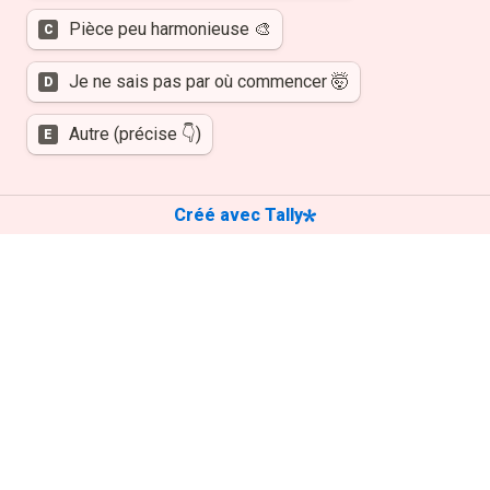
Pièce peu harmonieuse 🎨
C
Je ne sais pas par où commencer 🤯
D
Autre (précise 👇)
E
Créé avec Tally
💰Budget ou niveau d’investissement envisagé
*
<500€
A
500-1500€
B
>1500€
C