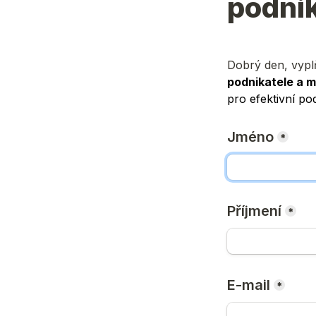
podnik
Dobrý den, vyplň
podnikatele a m
pro efektivní po
Jméno
*
Příjmení
*
E-mail
*