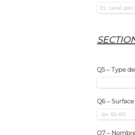
SECTION
Q5 – Type d
Q6 – Surfac
Q7 – Nombr