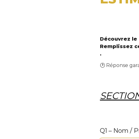
Découvrez le p
Remplissez ce
.
🕑
 Réponse gara
SECTIO
Q1 – Nom / 