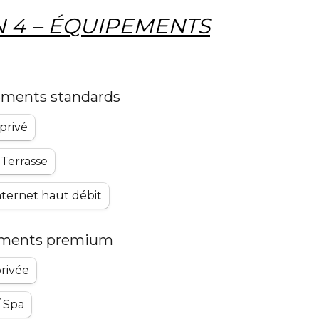
N 4 – ÉQUIPEMENTS
ements standards
privé
 Terrasse
Internet haut débit
ements premium
privée
/ Spa