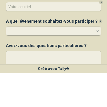
*
A quel évenement souhaitez-vous participer ?
*
Avez-vous des questions particulières ?
Créé avec Tally
☝️ Si vous souhaitez que nous organisions un atelier ou 
un webinaire sur un thème particulier, veuillez nous écrire 
sur l'adresse suivante : 
asso@forets-partagees.fr