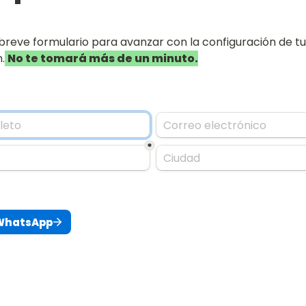
reve formulario para avanzar con la configuración de tu t
.
No te tomará más de un minuto.
*
 WhatsApp