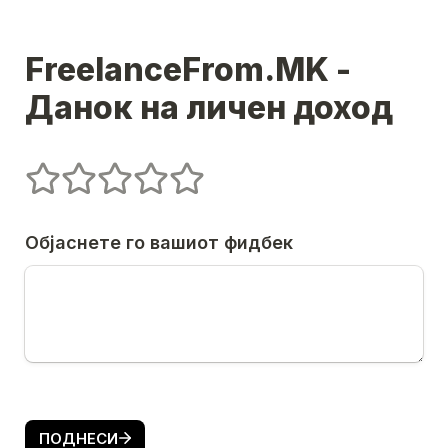
FreelanceFrom.MK - 
Данок на личен доход
Untitled rating field
1 stars
2 stars
3 stars
4 stars
5 stars
Објаснете го вашиот фидбек
ПОДНЕСИ