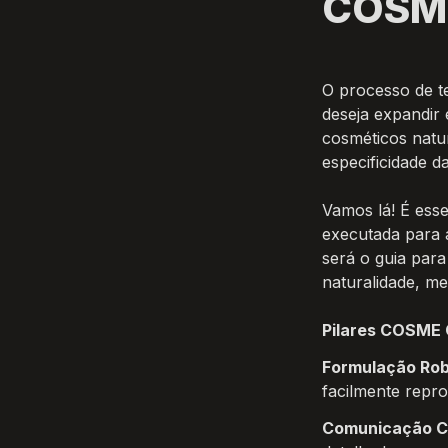
COSM
O processo de t
deseja expandir
cosméticos natur
especificidade d
Vamos lá! É ess
executada para a
será o guia para
naturalidade, m
Pilares COSME 
Formulação Rob
facilmente repro
Comunicação Cl