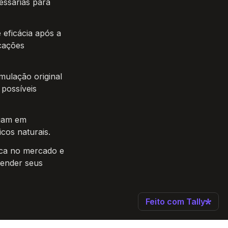
ssárias para 
 eficácia após a 
cações 
ulação original 
possíveis 
jam em 
cos naturais.
ca no mercado e 
ender seus 
Feito com Tally