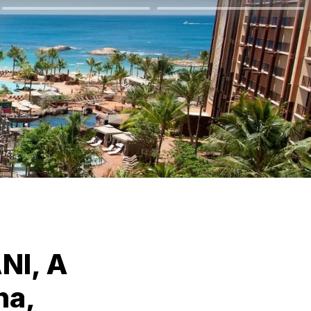
I, A 
a, 