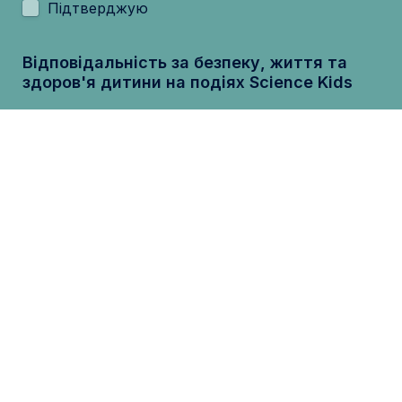
Підтверджую
Відповідальність за безпеку, життя та 
здоров'я дитини на подіях Science Kids
Відповідальність за безпеку, життя та 
здоров'я дитини на подіях Science Kids несуть 
батьки дитини або особи, які їх замінюють.
1. Координатори, організатори та лектори 
Science Kids не несуть відповідальність за 
безпеку, життя та здоров'я дітей на подіях, 
оскільки Science Kids не є закладом освіти.
2. 
Усі події Science Kids ми проводимо в 
найпростіших обладнаних підвальних 
приміщеннях.
3. На деяких заходах діти зможуть пригощатися 
такими снеками та напоями, як печиво, фрукти, 
чай, какао тощо. Якщо у вашої дитини є алергії 
на певні продукти, ви маєте перед подією 