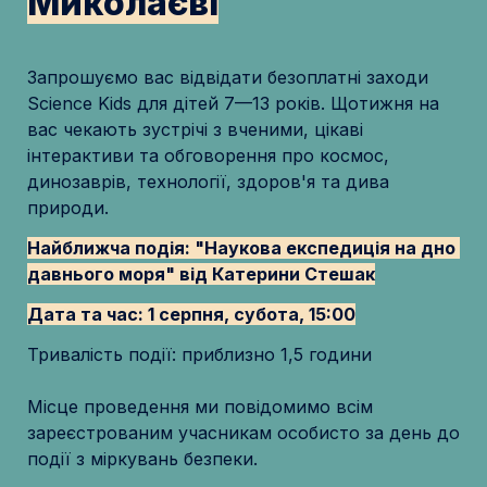
Миколаєві
Запрошуємо вас відвідати безоплатні заходи 
Science Kids для дітей 7—13 років. Щотижня на 
вас чекають зустрічі з вченими, цікаві 
інтерактиви та обговорення про космос, 
динозаврів, технології, здоров'я та дива 
природи. 
Найближча подія:
 "Наукова експедиція на дно 
давнього моря"
від Катерини Стешак
Дата та час: 1 серпня, субота, 15:00
Тривалість події: приблизно 1,5 години

Місце проведення ми повідомимо всім 
зареєстрованим учасникам особисто за день до 
події з міркувань безпеки.