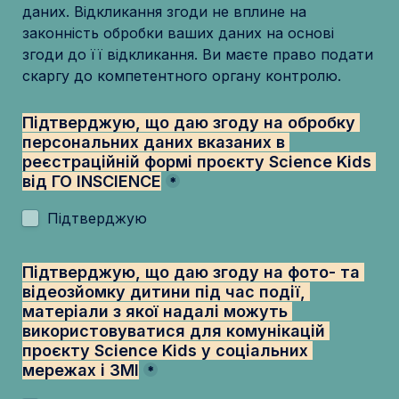
даних. Відкликання згоди не вплине на 
законність обробки ваших даних на основі 
згоди до її відкликання. Ви маєте право подати 
скаргу до компетентного органу контролю.
Підтверджую, що даю згоду на обробку 
персональних даних вказаних в 
реєстраційній формі проєкту Science Kids 
від ГО INSCIENCE
*
Підтверджую
Підтверджую, що даю згоду на фото- та 
відеозйомку дитини під час події, 
матеріали з якої надалі можуть 
використовуватися для комунікацій 
проєкту Science Kids у соціальних 
мережах і ЗМІ
*