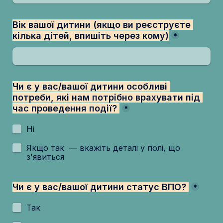
Вік вашої дитини 
(якщо ви реєструєте 
кілька дітей, впишіть через кому)
*
Чи є у вас/вашої дитини особливі 
потреби, які нам потрібно врахувати під 
час проведення події? 
*
Ні
Якщо так  — вкажіть деталі у полі, що 
з'явиться
Чи є у вас/вашої дитини статус ВПО? 
*
Так