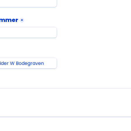
ummer
*