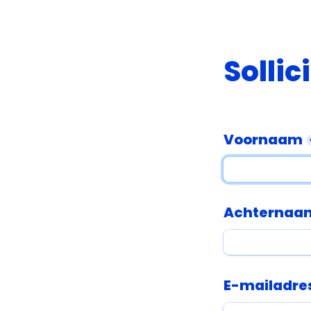
Sollic
Voornaam
Achternaa
E-mailadre