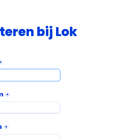
iteren bij Lok
*
m
*
s
*