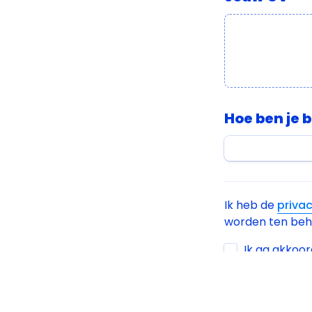
Hoe ben je 
Ik heb de 
priva
worden ten behoe
Untitled check
Ik ga akkoor