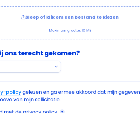
Sleep of klik om een bestand te kiezen
Maximum grootte: 10 MB
bij ons terecht gekomen?
cy-policy
 gelezen en ga ermee akkoord dat mijn gegeven
ve van mijn sollicitatie.
boxes field
d met de privacy policy.
*