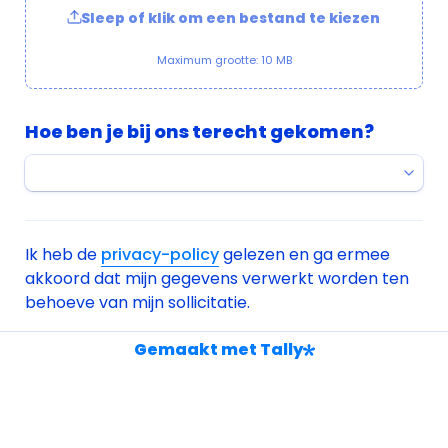
Sleep of klik om een bestand te kiezen
Maximum grootte: 10 MB
Hoe ben je bij ons terecht gekomen?
Ik heb de 
privacy-policy
 gelezen en ga ermee 
akkoord dat mijn gegevens verwerkt worden ten 
behoeve van mijn sollicitatie.
Untitled checkboxes field
Ik ga akkoord met de privacy policy.
*
Gemaakt met Tally
Sollicitatie versturen