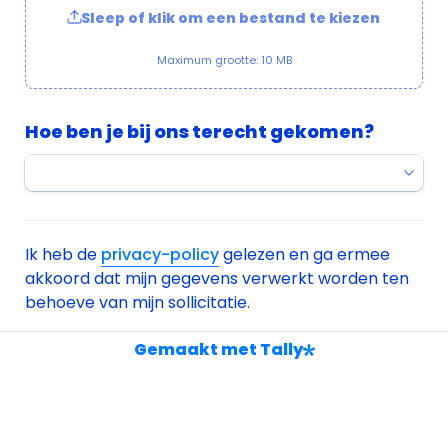
Sleep of klik om een bestand te kiezen
Maximum grootte: 10 MB
Hoe ben je bij ons terecht gekomen?
Ik heb de 
privacy-policy
 gelezen en ga ermee 
akkoord dat mijn gegevens verwerkt worden ten 
behoeve van mijn sollicitatie.
Untitled checkboxes field
Ik ga akkoord met de privacy policy.
*
Gemaakt met Tally
Sollicitatie versturen