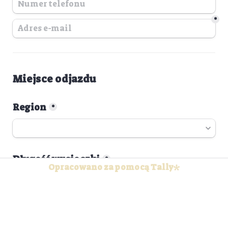
*
Miejsce odjazdu
Region
*
Długość wycieczki
*
Opracowano za pomocą Tally
Przejdź dalej