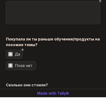
*
Покупала ли ты раньше обучения/продукты на 
похожие темы?
*
Untitled multiple choice field
Да
A
Пока нет 
B
Сколько они стоили?
*
Untitled multiple choice field
Made with Tally
10 - 15 тысяч
A
15 - 30 тысяч
B