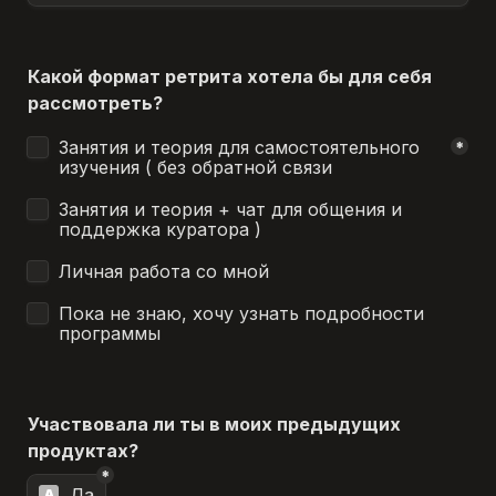
Какой формат ретрита хотела бы для себя 
рассмотреть?
Untitled checkboxes field
Занятия и теория для самостоятельного 
*
изучения ( без обратной связи
Занятия и теория + чат для общения и 
поддержка куратора )
Личная работа со мной
Пока не знаю, хочу узнать подробности 
программы
Участвовала ли ты в моих предыдущих 
продуктах?
*
Untitled multiple choice field
Да
A