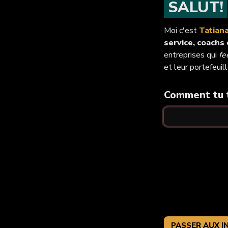
 SALUT! 
Moi c'est 
Tatian
service, coachs
entreprises qui 
fe
et leur portefeuill
Comment tu t
PASSER AUX I