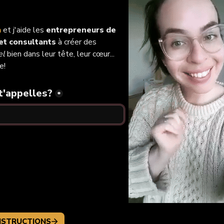
a
 et j'aide les 
entrepreneurs de 
 et consultants
 à créer des 
el
 bien dans leur tête, leur cœur... 
e!
'appelles?
*
NSTRUCTIONS