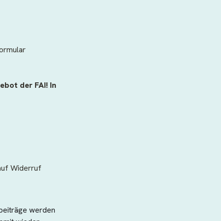
ormular 
ot der FAI! In 
auf Widerruf
beiträge werden 