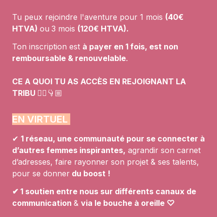
Tu peux rejoindre l'aventure pour 1 mois 
(40€ 
HTVA) 
ou
3 mois 
(120€ HTVA).
Ton inscription est 
à payer en 1 fois, est non 
remboursable & renouvelable
. 

CE A QUOI TU AS ACCÈS EN REJOIGNANT LA 
TRIBU 
👯‍♀️👇🏼
EN VIRTUEL 
✔︎ 
1 réseau, une communauté 
pour se connecter à 
d’autres femmes inspirantes,
 agrandir son carnet 
d’adresses, faire rayonner son projet & ses talents, 
pour se donner
 du boost !
✔︎
 1 soutien 
entre nous sur différents canaux de 
communication 
& 
via le bouche à oreille ♡