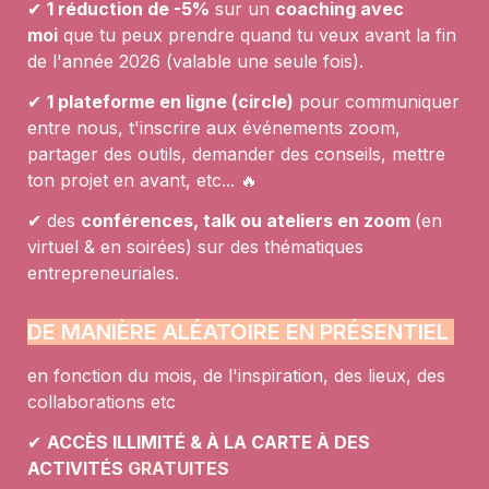
✔︎ 
1 
réduction de -5%
sur un 
coaching avec 
moi
 que tu peux prendre quand tu veux avant la fin 
de l'année 2026 (valable une seule fois). 
✔︎ 
1 plateforme en ligne (circle)
 pour communiquer 
entre nous, t'inscrire aux événements zoom, 
partager des outils, demander des conseils, mettre 
ton projet en avant, etc... 🔥
✔︎ des 
conférences, talk ou ateliers en zoom 
(en 
virtuel & en soirées) sur des thématiques 
entrepreneuriales.
DE MANIÈRE ALÉATOIRE EN PRÉSENTIEL 
en fonction du mois, de l'inspiration, des lieux, des 
collaborations etc 
✔︎ 
ACCÈS ILLIMITÉ & À LA CARTE À DES 
ACTIVITÉS 
GRATUITES