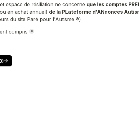
cet espace de résiliation ne concerne 
que les comptes PR
 ou en achat annuel
) 
de la PLateforme d'ANnonces Auti
eurs du site Paré pour l'Autisme ®)
oxes field
ment compris
*
3)