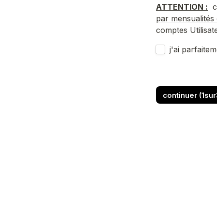
ATTENTION :
  
par mensualités
comptes Utilisat
Untitled checkb
j'ai parfaite
continuer (1sur