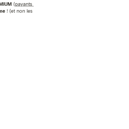
EMIUM
 (
payants 
sme
 ! (et non les 