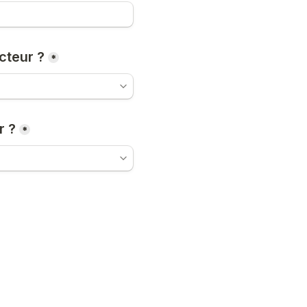
cteur ?
*
r ?
*