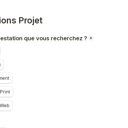
ions Projet
prestation que vous recherchez ?
*
g
ment
Print
 Web