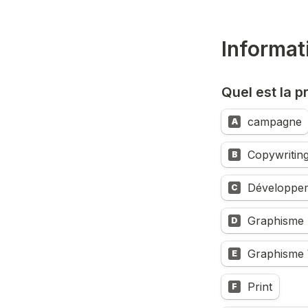
Informat
Quel est la 
campagne
A
Copywritin
B
Développe
C
Graphisme 
D
Graphisme
E
Print
F