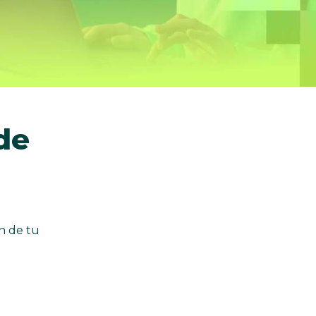
de 
n de tu 