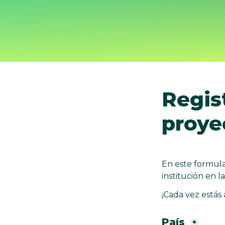
Regist
proye
En este formular
institución en l
¡Cada vez estás
País 
*