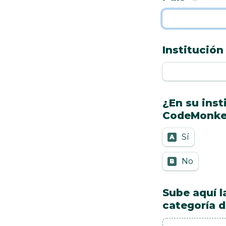
Institución
¿En su inst
CodeMonke
Sí
A
No
B
Sube aquí la
categoría 