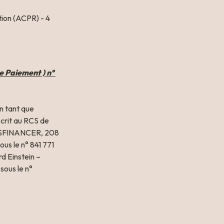
ion (ACPR) - 4 
Paiement ) n° 
 tant que 
crit au RCS de 
OUSFINANCER, 208 
s le n° 841 771 
 Einstein – 
ous le n° 