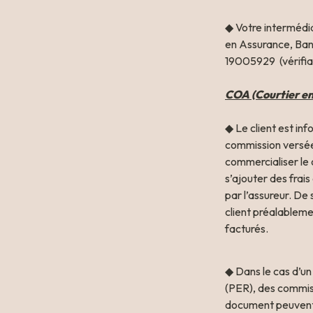
◆ Votre intermédia
en Assurance, Banq
19005929  (vérifiab
COA (Courtier en
◆ Le client est in
commission versée 
commercialiser le 
s’ajouter des frais
par l’assureur. De 
client préalableme
facturés. 
◆ Dans le cas d’un
(PER), des commis
document peuvent 