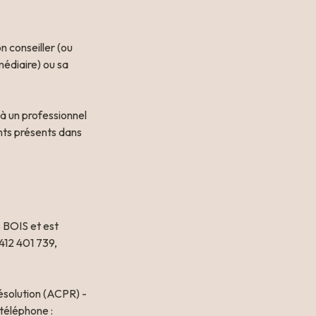
 conseiller (ou 
édiaire) ou sa 
 à un professionnel

OIS et est 
12 401 739, 
ésolution (ACPR) - 
 téléphone : 