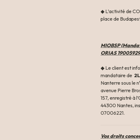
◆ L’activité de CO
place de Budapest
MIOBSP (Mandatai
ORIAS 1900592
◆ Le client est i
mandataire de 
 2
Nanterre sous le 
avenue Pierre Bros
157, enregistré à 
44300 Nantes, insc
07006221.
Vos droits concer