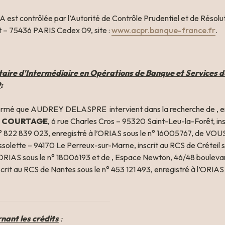
A est contrôlée par l’Autorité de Contrôle Prudentiel et de Résolut
 – 75436 PARIS Cedex 09, site : 
www.acpr.banque-france.fr
.
re d'Intermédiaire en Opérations de Banque et Services de 
9
:
nformé que AUDREY DELASPRE  intervient dans la recherche de , en
L COURTAGE
, 6 rue Charles Cros – 95320 Saint-Leu-la-Forêt, ins
n° 822 839 023, enregistré à l’ORIAS sous le n° 16005767, de V
solette – 94170 Le Perreux-sur-Marne, inscrit au RCS de Créteil sou
l’ORIAS sous le n° 18006193 et de , Espace Newton, 46/48 boulevard
rit au RCS de Nantes sous le n° 453 121 493, enregistré à l’ORIAS s
nant les crédits
 : 