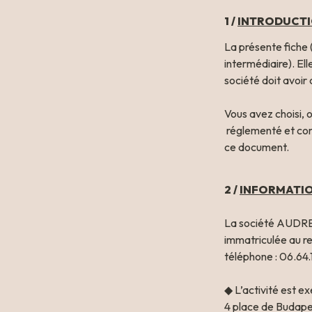
1 /
INTRODUCT
La présente fiche (
intermédiaire). Ell
société doit avoir
Vous avez choisi, o
 réglementé et contrôlé ; vous devez donc garder en mémoire l’ensemble des éléments présents dans 
ce document.
2 /
INFORMATI
La société AUDRE
immatriculée au r
téléphone : 06.64.
◆ L’activité est e
4 place de Budape