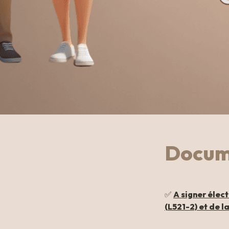
Docume
✅ 
A signer élec
(L521-2) et de l