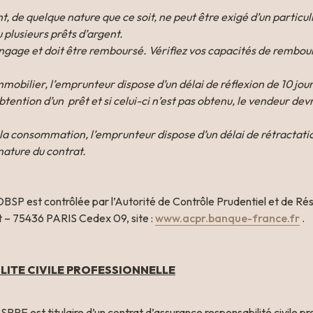
 de quelque nature que ce soit, ne peut être exigé d’un particuli
 plusieurs prêts d’argent.

engage et doit être remboursé. Vérifiez vos capacités de rembo
mmobilier, l’emprunteur dispose d’un délai de réflexion de 10 jours
tention d’un  prêt et si celui-ci n’est pas obtenu, le vendeur dev
 la consommation, l’emprunteur dispose d’un délai de rétractation
nature du contrat.
OBSP est contrôlée par l’Autorité de Contrôle Prudentiel et de Rés
 – 75436 PARIS Cedex 09, site : 
www.acpr.banque-france.fr
 .
LITE CIVILE PROFESSIONNELLE
est titulaire d’un contrat d’assurance responsabilité civile pro