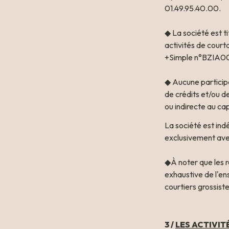
01.49.95.40.00.

◆ La société est ti
activités de court
+Simple n°BZIA0
◆ Aucune participa
de crédits et/ou d
ou indirecte au ca
La société est ind
◆À noter que les r
exhaustive de l'en
courtiers grossist
3 /
LES ACTIVIT