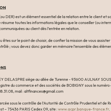
ION
ou DER) est un élément essentiel de la relation entre le client et son
e résume toutes les informations légales que le conseiller (ou interm
 communiquées au client dès l’entrée en relation.
u êtes sur le point de choisir, de confier la mission de vous assister
ONS
Y DELASPRE siège au allée de Turenne - 93600 AULNAY SOUS B
egistre du commerce et des sociétés de BOBIGNY sous le numéro 4
18.31.08, mail : altfinances@gmail.com 

xercée sous le contrôle de l’Autorité de Contrôle Prudentiel et de R
st – 75436 PARIS Cedex 09, site : 
www.acpr.banque-france.fr,