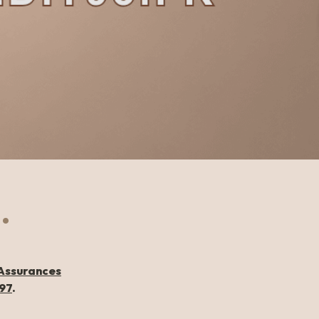
.
 Assurances
/97
. 