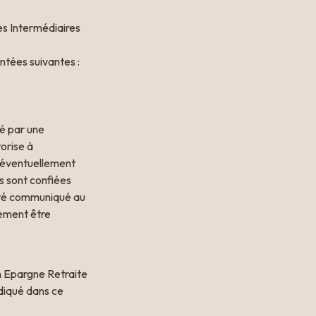
s Intermédiaires 
ntées suivantes : 

é par une 
rise à 
 éventuellement 
s sont confiées 
 été communiqué au 
ement être 
 Epargne Retraite 
iqué dans ce 