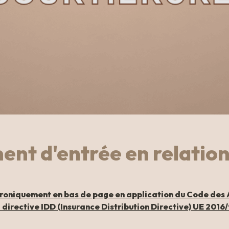
nt d'entrée en relation
troniquement en bas de page en application du Code des
a directive IDD (Insurance Distribution Directive) UE 2016