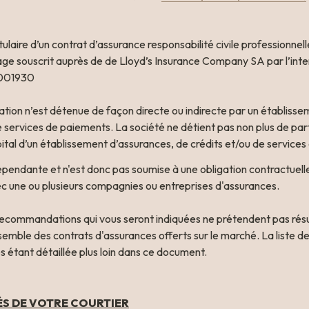
tulaire d’un contrat d’assurance responsabilité civile professionnell
age souscrit auprès de de Lloyd’s Insurance Company SA par l’inte
001930

tion n’est détenue de façon directe ou indirecte par un établisse
e services de paiements. La société ne détient pas non plus de part
pital d’un établissement d’assurances, de crédits et/ou de service
épendante et n'est donc pas soumise à une obligation contractuelle 
ecommandations qui vous seront indiquées ne prétendent pas résul
semble des contrats d'assurances offerts sur le marché. La liste de
es étant détaillée plus loin dans ce document.
ÉS DE VOTRE COURTIER