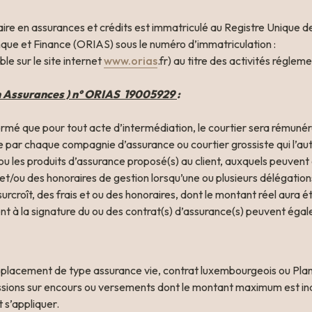
ire en assurances et crédits est immatriculé au Registre Unique de
ue et Finance (ORIAS) sous le numéro d’immatriculation : 

le sur le site internet 
www.
orias
.fr) au titre des activités régleme
 Assurances ) n° ORIAS  19005929 
:
formé que pour tout acte d’intermédiation, le courtier sera rémunér
par chaque compagnie d’assurance ou courtier grossiste qui l’auto
ou les produits d’assurance proposé(s) au client, auxquels peuvent
 et/ou des honoraires de gestion lorsqu’une ou plusieurs délégation
surcroît, des frais et ou des honoraires, dont le montant réel aura
nt à la signature du ou des contrat(s) d’assurance(s) peuvent égal
 placement de type assurance vie, contrat luxembourgeois ou Plan
sions sur encours ou versements dont le montant maximum est ind
s’appliquer.
