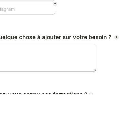
*
elque chose à ajouter sur votre besoin ? 
*
z-vous connu nos formations ?
*