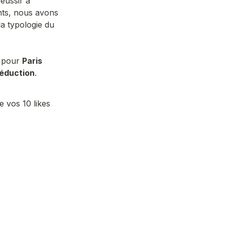
éussir à 
nts, nous avons 
a typologie du 
 pour 
Paris 
éduction
.

 vos 10 likes 