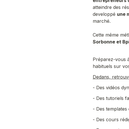
entrepreneurs d
atteindre des ré
developpé 
une 
marché. 

Cette même méth
Sorbonne et Bp
Préparez-vous à 
habituels sur vo
Dedans, retrouv
- Des vidéos dyn
- Des tutoriels fa
- Des templates d
- Des cours réd