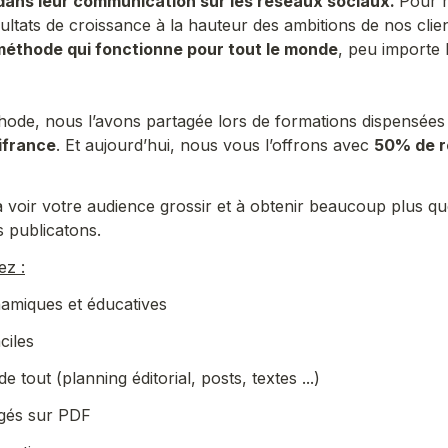
ans leur communication sur les réseaux sociaux. 
Pour r
sultats de croissance à la hauteur des ambitions de nos clie
méthode qui fonctionne pour tout le monde
, peu importe l
ode, nous l’avons partagée lors de formations dispensées
ifrance
. Et aujourd’hui, nous vous l’offrons avec 
50% de r
voir votre audience grossir et à obtenir beaucoup plus que
s publicatons. 
ez :
amiques et éducatives 
ciles 
e tout (planning éditorial, posts, textes ...)
igés sur PDF