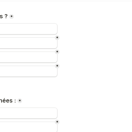
s ?
*
*
*
*
nées :
*
*