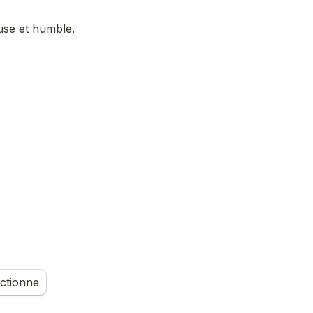
euse et humble
. 
nctionne