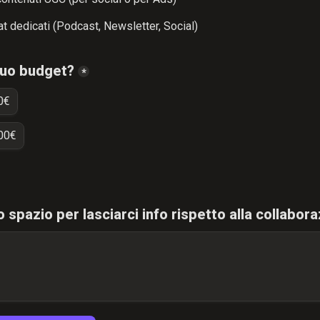
t dedicati (Podcast, Newsletter, Social)
 tuo budget?
*
0€
00€
o spazio per lasciarci info rispetto alla collabor