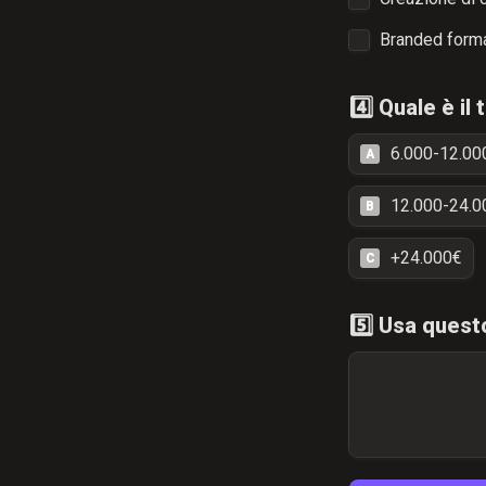
Branded forma
4️⃣ Quale è il
6.000-12.00
A
12.000-24.0
B
+24.000€
C
5️⃣ Usa quest