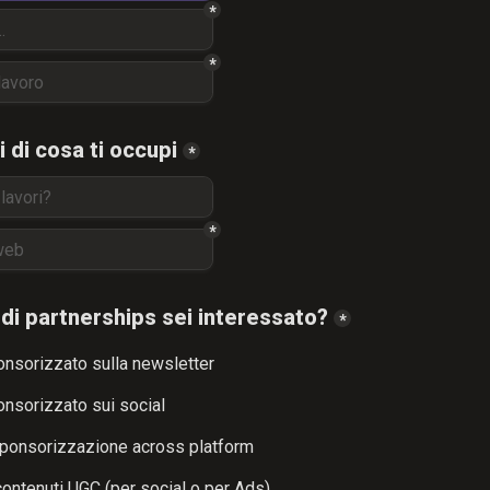
*
*
 di cosa ti occupi
*
*
o di partnerships sei interessato?
*
nsorizzato sulla newsletter
nsorizzato sui social
Sponsorizzazione across platform
contenuti UGC (per social o per Ads)