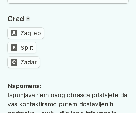
Grad
*
Zagreb
A
Split
B
Zadar
C
Napomena:
Ispunjavanjem ovog obrasca pristajete da 
vas kontaktiramo putem dostavljenih 
podataka u svrhu dijeljenja informacija, 
personaliziranih preporuka i relevantnih 
ponuda. Vaši podaci koristit će se za 