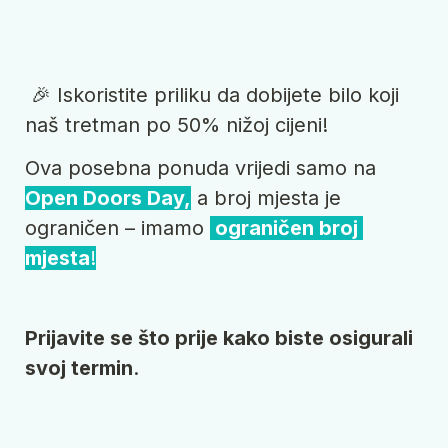
 🎉 Iskoristite priliku da dobijete bilo koji 
naš tretman po 50% nižoj cijeni! 
Ova posebna ponuda vrijedi samo na 
Open Doors Day,
 a broj mjesta je 
ograničen – imamo 
 ograničen broj 
mjesta
!
Prijavite se što prije kako biste osigurali 
svoj termin
.