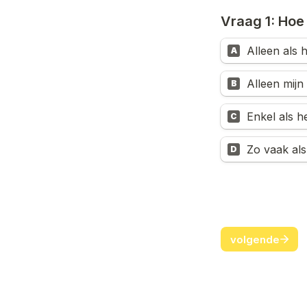
Vraag 1: Hoe v
Alleen als 
A
B
Enkel als he
C
D
volgende