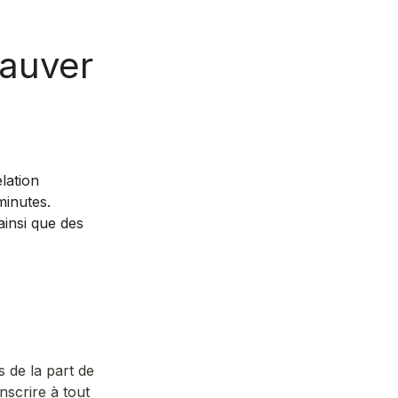
auver 
ation 
nutes.  
insi que des 
de la part de 
crire à tout 