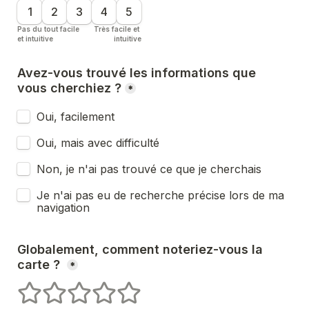
1
2
3
4
5
Pas du tout facile 
Très facile et 
et intuitive
intuitive
Avez-vous trouvé les informations que 
vous cherchiez ?
*
Oui, facilement
Oui, mais avec difficulté
Non, je n'ai pas trouvé ce que je cherchais
Je n'ai pas eu de recherche précise lors de ma 
navigation
Globalement, comment noteriez-vous la 
carte ? 
*
1 étoiles
2 étoiles
3 étoiles
4 étoiles
5 étoiles