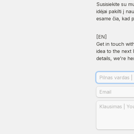
Susisiekite su mu
idėjai pakilti į 
esame čia, kad p
[EN]

Get in touch wit
idea to the next
details, we’re he