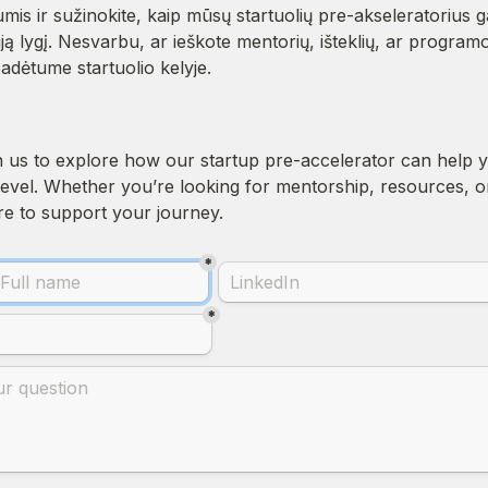
mis ir sužinokite, kaip mūsų startuolių pre-akseleratorius gal
naują lygį. Nesvarbu, ar ieškote mentorių, išteklių, ar programo
adėtume startuolio kelyje.  
h us to explore how our startup pre-accelerator can help y
 level. Whether you’re looking for mentorship, resources, o
re to support your journey.

*
*