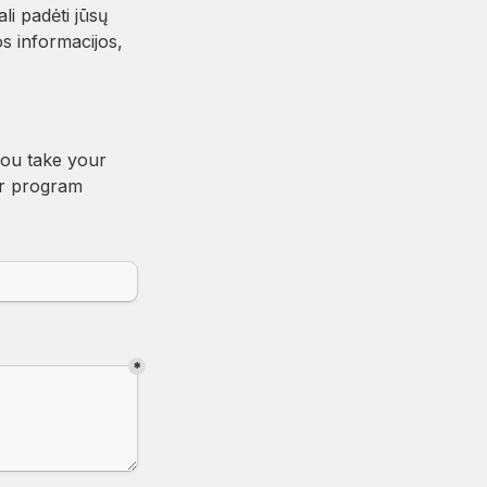
i padėti jūsų 
s informacijos, 
ou take your 
r program 
*