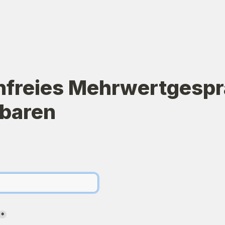
nfreies Mehrwertgespr
nbaren
*