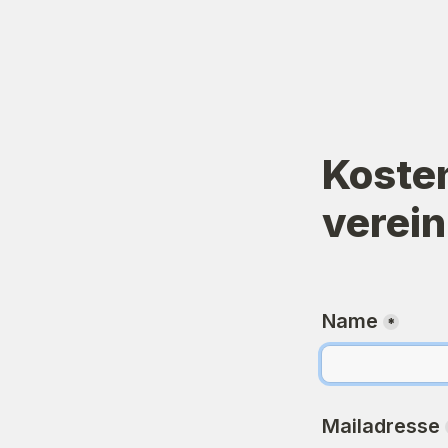
Koste
verei
Name
*
Mailadresse