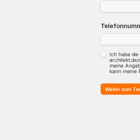
Telefonnum
Untitled checkb
Ich habe die
architekt.de
meine Angabe
kann meine E
Weiter zum Te