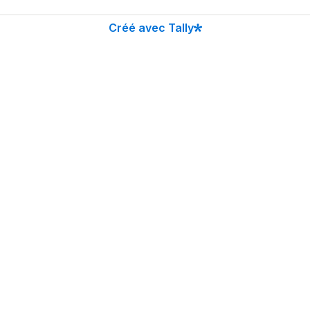
Créé avec Tally
Comment m'avez-vous trouvé?
*
Google
Instagram
Facebook
Ami.e
Autre
Envoyer