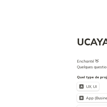
UCAYA 
Enchanté 👋
Quelques question
Quel type de pro
UX, UI
A
App (Busine
B