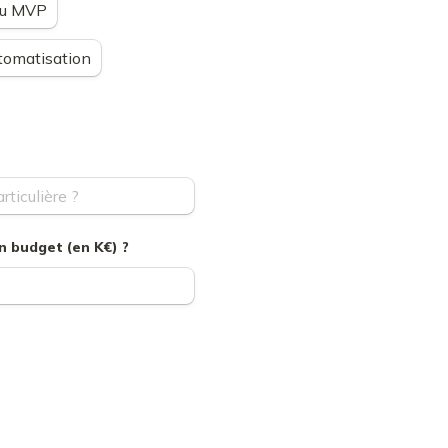
ou MVP
tomatisation
n budget (en K€) ?