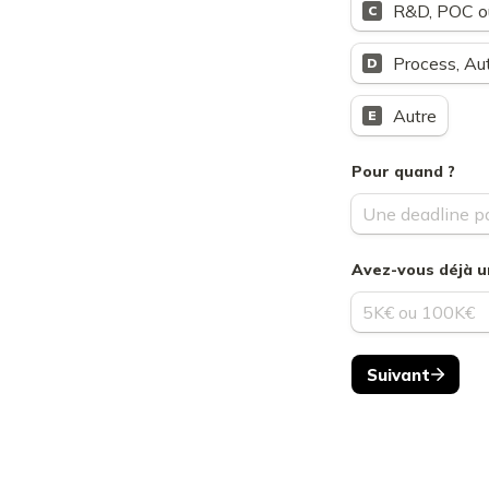
R&D, POC 
C
Process, Au
D
Autre
E
Pour quand ?
Avez-vous déjà u
Suivant