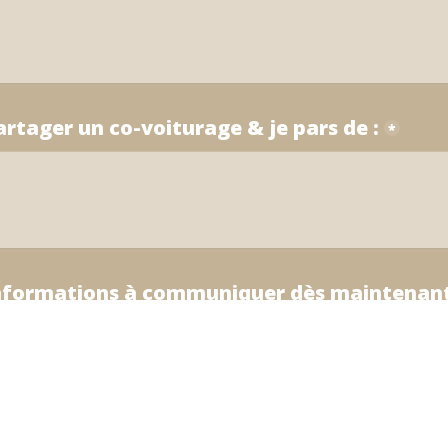
artager un co-voiturage & je pars de :
*
informations à communiquer dès maintenant