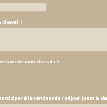
à cheval
*
riétaire de mon cheval :
*
participer à la randonnée / séjour (nom & da