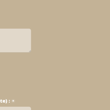
te) :
*