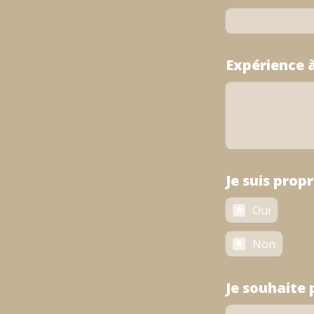
Expérience 
Je suis prop
Oui
A
Non
B
Je souhaite 