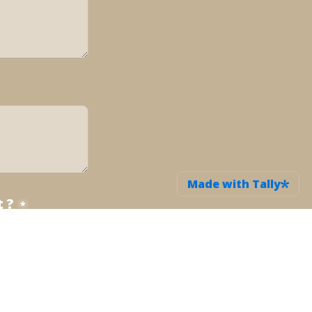
Made with Tally
 ?
*