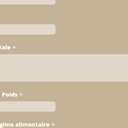
tale
*
- Poids
*
égime alimentaire
*