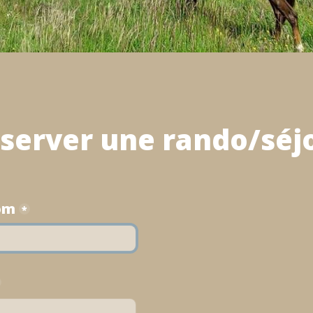
éserver une rando/séj
om
*