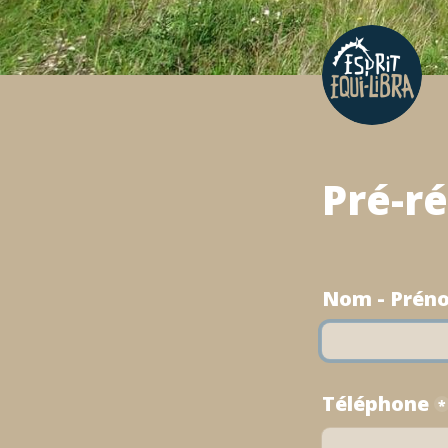
Pré-r
Nom - Prén
Téléphone
*