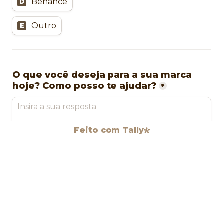
Behance
D
Outro
E
O que você deseja para a sua marca 
hoje? Como posso te ajudar?
*
Feito com Tally
Por que me escolheu para transformar 
a sua marca?
*