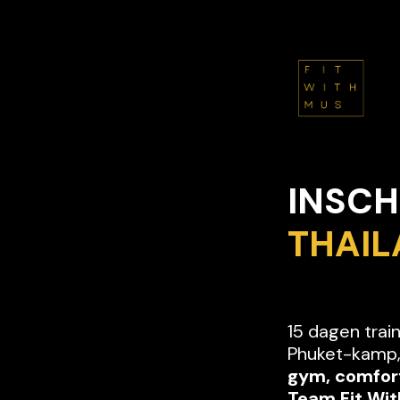
15 dagen trai
Phuket-kamp,
gym, comfort
Team Fit Wit