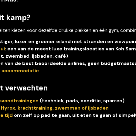
it kamp?
eizen kiezen voor dezelfde drukke plekken en één gym, combin
ustiger, luxer en groener eiland met stranden en viewpoi
ui
: een van de meest luxe trainingslocaties van Koh Samu
t, zwembad, ijsbaden, café)
n van de best beoordeelde airlines, geen budgetmaats
e accommodatie
nt verwachten
avondtrainingen
 (techniek, pads, conditie, sparren)
 Hyrox, krachttraining, zwemmen of ijsbaden
e tijd
 om zelf op pad te gaan, uit eten te gaan of simpel