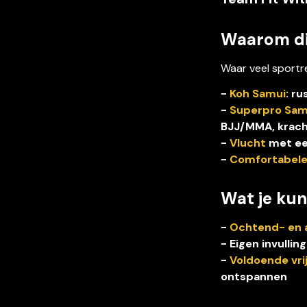
Waarom d
Waar veel sportr
- 
Koh Samui
: r
- 
Superpro Sam
BJJ/MMA, krach
- 
Vlucht
 met ee
- 
Comfortabel
Wat je ku
- 
Ochtend- en 
- Eigen invulling
- 
Voldoende vrij
ontspannen