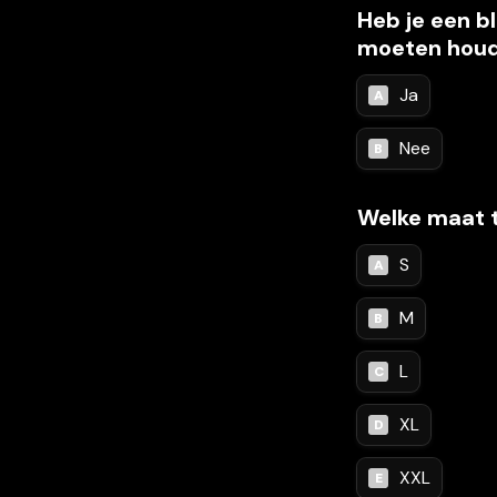
Heb je een b
moeten hou
Ja
A
Nee
B
Welke maat t
S
A
M
B
L
C
XL
D
XXL
E