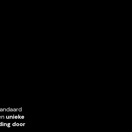
                                   
ND TRAININGSKAMP                    
andaard 
en
 unieke 
ing door 