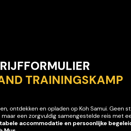
INSCHRIJFFORMULIER    
THAILA
nen, ontdekken en opladen op Koh Samui. Geen st
 maar een zorgvuldig samengestelde reis met e
abele accommodatie en persoonlijke begeleid
h Mus.