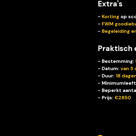
Extra's
- 
Korting
 op sc
-
 FWM goodieb
- 
Begeleiding e
Praktisch 
- Bestemming:
- Datum:
 van 5
- Duur:
 18 dage
- Minimumleefti
- Beperkt aanta
- Prijs: 
€2850