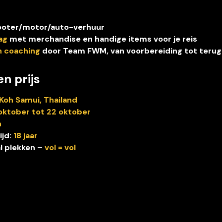
ooter/motor/auto-verhuur 
ag
 met merchandise en handige items voor je reis
n coaching
 door Team FWM, van voorbereiding tot terug
en prijs
 Koh Samui, Thailand
 oktober tot 22 oktober
n
jd: 
18 jaar
l plekken – 
vol = vol