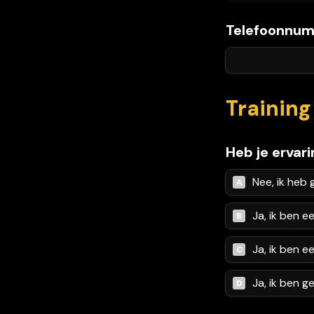
Telefoonnu
Trainin
Heb je ervar
Nee, ik heb 
A
Ja, ik ben e
B
Ja, ik ben e
C
D