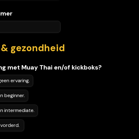
mmer
g & gezondheid
ing met Muay Thai en/of kickboks?
geen ervaring.
en beginner.
en intermediate.
Ja, ik ben gevorderd. 