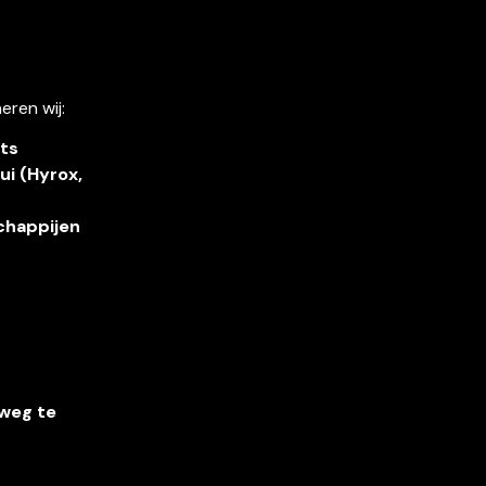
eren wij:
nts
i (Hyrox, 
chappijen
weg te 