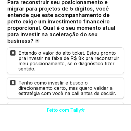
Para reconstruir seu posicionamento e 
migrar para projetos de 5 dígitos, você 
entende que este acompanhamento de 
perto exige um investimento financeiro 
proporcional. Qual é o seu momento atual 
para investir na aceleração do seu 
business?
*
Entendo o valor do alto ticket. Estou pronto 
A
pra investir na faixa de R$ 8k pra reconstruir 
meu posicionamento, se o diagnóstico fizer 
sentido.
Tenho como investir e busco o 
B
direcionamento certo, mas quero validar a 
estratégia com você na call antes de decidir.
Não tenho condição de investir em mentoria 
C
Feito com Tally
de alto valor no momento.
Para que o seu investimento e o tempo que 