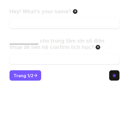
*
 cho trung tâm xin số điện 
*
Trang 1/2