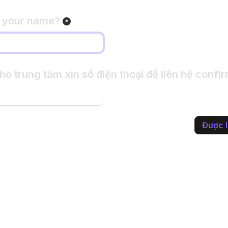
*
Được l