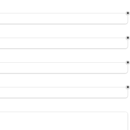
*
*
*
*