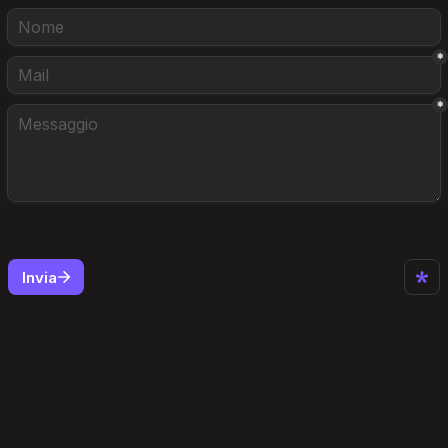
*
*
Invia