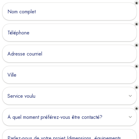
*
*
*
*
*
*