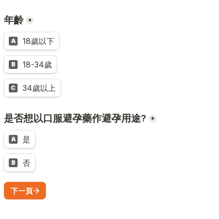
年齡
*
18歲以下
A
18-34歲
B
34歲以上
C
是否想以口服避孕藥作避孕用途?
*
是
A
否
B
下一頁